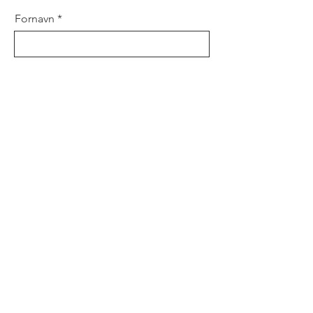
Fornavn
Etternavn
Email
Mobilnr
Adresse
Postnr og by