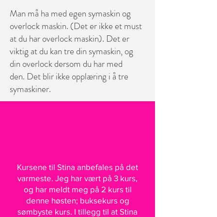
Man må ha med egen symaskin og
overlock maskin. (Det er ikke et must
at du har overlock maskin).
Det er
viktig at du kan tre din symaskin, og
din overlock dersom du har med
den.
Det blir ikke opplæring i å tre
symaskiner.
Kursene til Stina anbefales på det
varmeste. Jeg har vært på 3 kurs,
og har meldt meg på 2 kurs til
denne høsten; buksekurs og
sømbyste kurs. I tillegg til at Stina