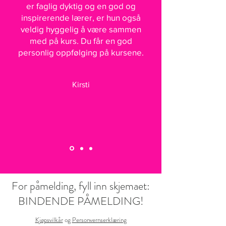
er faglig dyktig og en god og
inspirerende lærer, er hun også
veldig hyggelig å være sammen
med på kurs. Du får en god
personlig oppfølging på kursene.
Kirsti
For påmelding, fyll inn skjemaet:
​BINDENDE PÅMELDING!
Kjøpsvilkår
og
Personvernserklæring